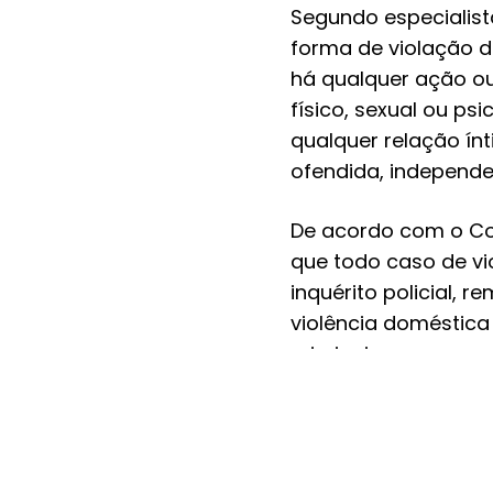
Segundo especialista
forma de violação d
há qualquer ação ou
físico, sexual ou p
qualquer relação ín
ofendida, independ
De acordo com o Con
que todo caso de vi
inquérito policial, 
violência doméstica
criminais.
A lei também tipific
pecuniárias aos agr
determina o encami