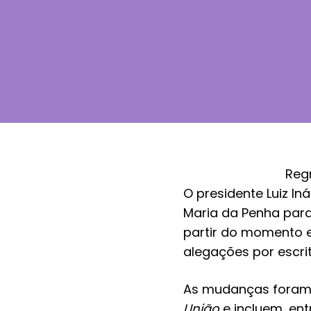
Regr
O presidente Luiz In
Maria da Penha
para
partir do momento e
alegações por escrit
As mudanças foram p
União
e incluem, entr