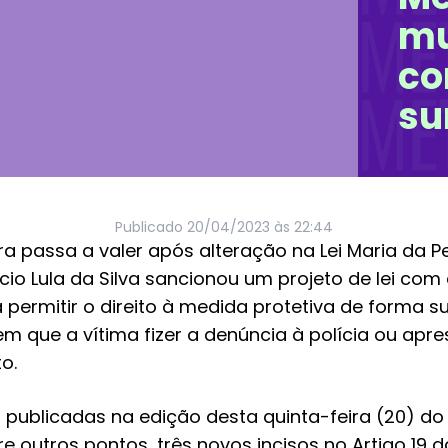
mu
co
su
Publicado
20/04/2023 às 22:44
a passa a valer após alteração na Lei Maria da 
ácio Lula da Silva sancionou um projeto de lei com
 permitir o direito à medida protetiva de forma su
m que a vítima fizer a denúncia à polícia ou apre
o.
ublicadas na edição desta quinta-feira (20) do
e outros pontos, três novos incisos no Artigo 19 da