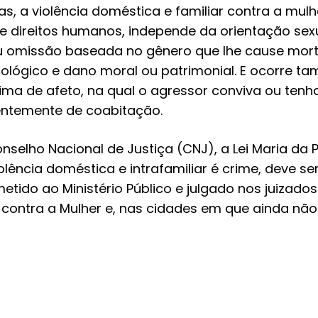
s, a violência doméstica e familiar contra a mulh
e direitos humanos, independe da orientação sex
 omissão baseada no gênero que lhe cause morte
sicológico e dano moral ou patrimonial. E ocorre 
tima de afeto, na qual o agressor conviva ou ten
entemente de coabitação.
selho Nacional de Justiça (CNJ), a Lei Maria da
olência doméstica e intrafamiliar é crime, deve s
remetido ao Ministério Público e julgado nos juizado
 contra a Mulher e, nas cidades em que ainda não
a as situações de violência doméstica, proíbe a 
essores, amplia a pena de um para até três anos 
nhamento das mulheres em situação de violênci