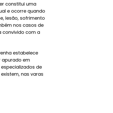
er constitui uma
ual e ocorre quando
, lesão, sofrimento
também nos casos de
ha convivido com a
 Penha estabelece
er apurado em
s especializados de
 existem, nas varas
aplicação de penas
de prisão e
a, assim como de