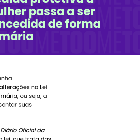
lher passa a ser
ncedida de forma
mária
Penha
alterações na Lei
mária, ou seja, a
sentar suas
Diário Oficial da
 lei, que trata das