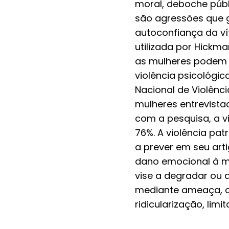
moral, deboche públi
são agressões que 
autoconfiança da vít
utilizada por Hickm
as mulheres podem so
violência psicológic
Nacional de Violênci
mulheres entrevista
com a pesquisa, a v
76%. A violência pa
a prever em seu arti
dano emocional à mu
vise a degradar ou 
mediante ameaça, c
ridicularização, limi
sua saúde psicológi