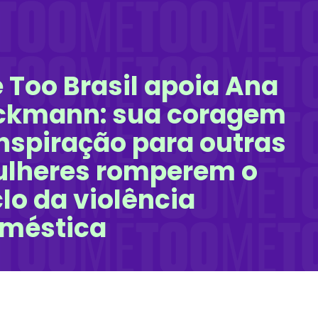
 Too Brasil apoia Ana
ckmann: sua coragem
inspiração para outras
lheres romperem o
clo da violência
méstica