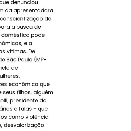
 que denunciou
em da apresentadora
 conscientização de
para a busca de
a doméstica pode
nômicas, e a
s vítimas. De
 de São Paulo (MP-
iclo de
ulheres,
vezes econômica que
 seus filhos, alguém
lli, presidente do
rios e falas - que
dos como violência
o, desvalorização