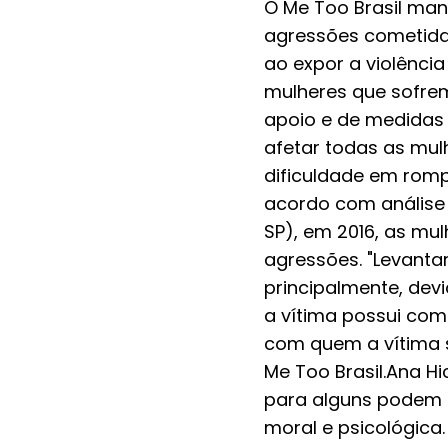
O Me Too Brasil man
agressões cometida
ao expor a violênci
mulheres que sofrem
apoio e de medidas 
afetar todas as mul
dificuldade em romp
acordo com análise f
SP), em 2016, as mu
agressões. "Levantar
principalmente, dev
a vítima possui com
com quem a vítima s
Me Too Brasil.Ana H
para alguns podem p
moral e psicológica