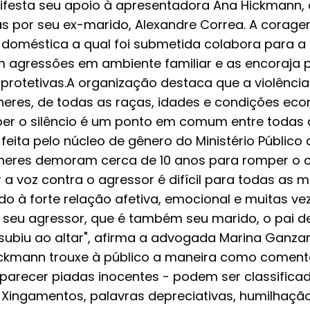
ifesta seu apoio à apresentadora Ana Hickmann,
s por seu ex-marido, Alexandre Correa. A corag
a doméstica a qual foi submetida colabora para a
 agressões em ambiente familiar e as encoraja 
protetivas.A organização destaca que a violênci
heres, de todas as raças, idades e condições eco
er o silêncio é um ponto em comum entre todas a
eita pelo núcleo de gênero do Ministério Público
lheres demoram cerca de 10 anos para romper o c
 a voz contra o agressor é difícil para todas as m
ido à forte relação afetiva, emocional e muitas 
 seu agressor, que é também seu marido, o pai de
ubiu ao altar", afirma a advogada Marina Ganzaro
ickmann trouxe à público a maneira como comentá
arecer piadas inocentes - podem ser classifica
. Xingamentos, palavras depreciativas, humilhaçã