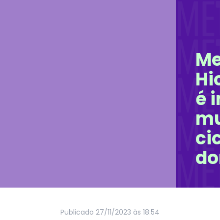
Me
Hi
é 
mu
ci
do
Publicado
27/11/2023 às 18:54