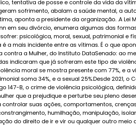
co, tentativa de posse e controle da vida da vítim
geram sofrimento, abalam a saúde mental, a aut
ima, aponta a presidente da organização. .A Lei 
ann em seu divórcio, enumera algumas das formas
frer: psicológica, moral, sexual, patrimonial e fís
a é a mais incidente entre as vítimas. É o que apo
a contra a Mulher, do Instituto DataSenado: ao m
das indicaram que já sofreram este tipo de violên
iolência moral se mostra presente com 77%, e a vi
trimonial soma 34%, e a sexual 25%.Desde 2021, o 
go 147-B, o crime de violência psicológica, defin
lher que a prejudique e perturbe seu pleno dese
a controlar suas ações, comportamentos, crenças
onstrangimento, humilhação, manipulação, isol
tação do direito de ir e vir ou qualquer outro meio
ca e autodeterminação".O Me Too Brasil reconhe