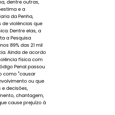
a, dentre outras,
oestima e a
Maria da Penha,
 de violências que
ica. Dentre elas, a
nta a Pesquisa
enos 89% das 21 mil
cia. Ainda de acordo
olência física com
Código Penal passou
ido como "causar
nvolvimento ou que
 e decisões,
amento, chantagem,
 que cause prejuízo à
ce a coragem e a