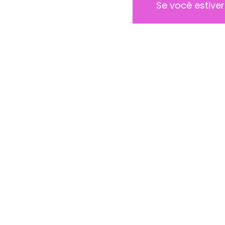
Se você estiver
leia também
Nota pública: Me Too B
parabeniza o MPT e a..
Publicado
20/07/2023 às 17
doe
Em muitos casos