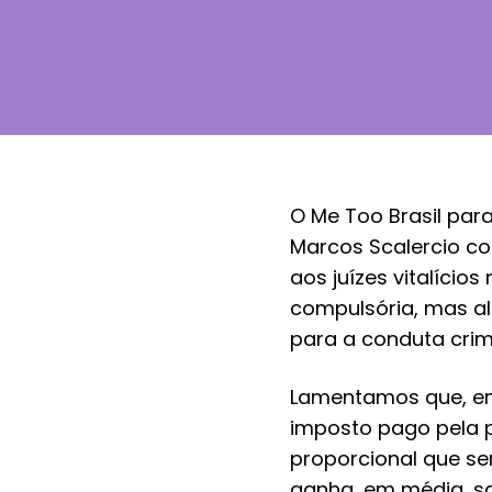
O
Me Too Brasil
para
Marcos Scalercio co
aos juízes vitalício
compulsória, mas al
para a conduta crim
Lamentamos que, em
imposto pago pela 
proporcional que se
ganha, em média, sa