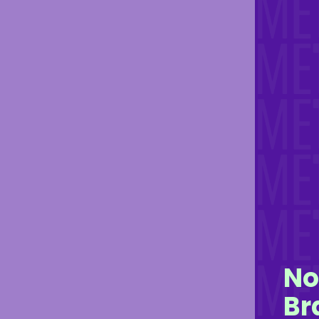
No
Br