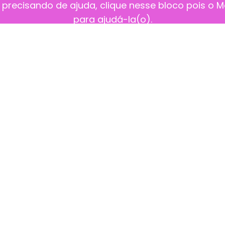
 precisando de ajuda, clique nesse bloco pois o 
para ajudá-la(o).
rasil
Maio Laranja combate o
Conden
.
abuso e a exploração sexual
sinaliz
contra...
de violê
:19
Publicado
04/05/2022 às 16:53
Publica
 de violência sexual a vítima não tem condições de com