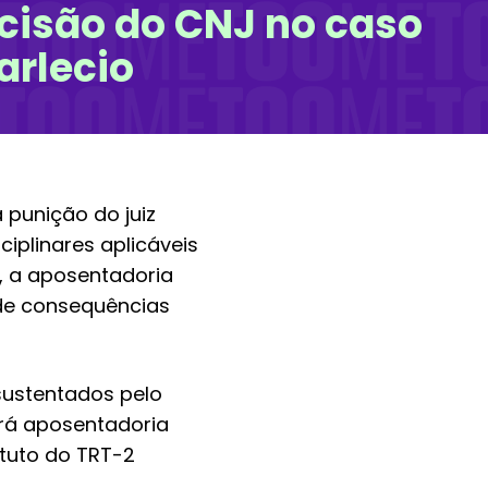
cisão do CNJ no caso
arlecio
 punição do juiz
iplinares aplicáveis
), a aposentadoria
 de consequências
sustentados pelo
rá aposentadoria
ituto do TRT-2