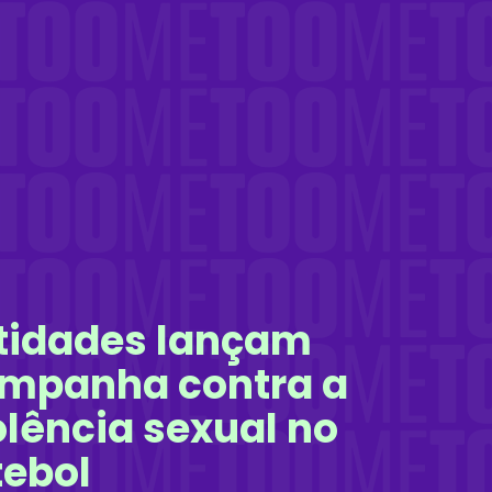
tidades lançam
mpanha contra a
olência sexual no
tebol