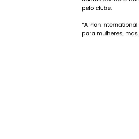
pelo clube.
“A Plan Internationa
para mulheres, mas
masculino para educ
positivo consentiment
A partir de um formu
suas experiências n
democratizar o ambi
Acesse o questionári