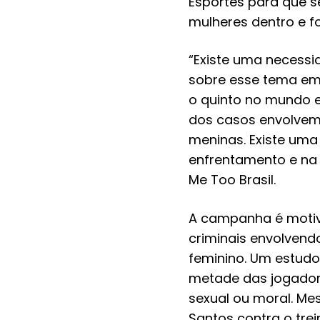
Esportes para que 
mulheres dentro e f
“Existe uma necess
sobre esse tema em 
o quinto no mundo e
dos casos envolvem
meninas. Existe um
enfrentamento e na 
Me Too Brasil.
A campanha é motiv
criminais envolvend
feminino. Um estudo
metade das jogadora
sexual ou moral. M
Santos contra o tre