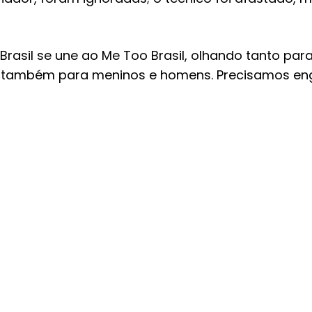
l Brasil se une ao Me Too Brasil, olhando tanto p
 também para meninos e homens. Precisamos eng
ar os meninos, desde cedo, para respeitarem os l
o”, explica Cynthia Betti, CEO da Plan International
lário online, que já está disponível, as mulheres 
os estádios brasileiros e opinar sobre medidas ne
ente do futebol.
o online e contribua:
https://forms.gle/d4HRby8