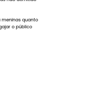
ara meninas quanto
ajar o público
imites do pleno e
 Brasil.
poderão relatar as
cessárias para
b3T3U6NSHA