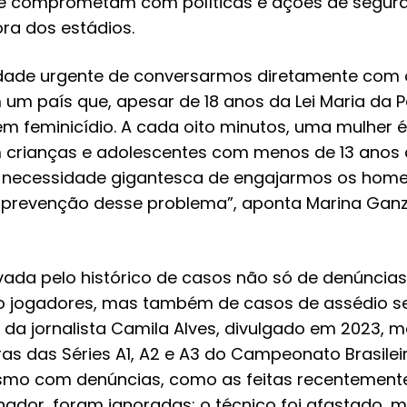
se comprometam com políticas e ações de segur
ora dos estádios.
idade urgente de conversarmos diretamente com 
um país que, apesar de 18 anos da Lei Maria da 
m feminicídio. A cada oito minutos, uma mulher é
 crianças e adolescentes com menos de 13 anos d
a necessidade gigantesca de engajarmos os hom
prevenção desse problema”, aponta Marina Ganzar
ada pelo histórico de casos não só de denúncia
o jogadores, mas também de casos de assédio se
 da jornalista Camila Alves, divulgado em 2023, 
s das Séries A1, A2 e A3 do Campeonato Brasileir
esmo com denúncias, como as feitas recentement
inador, foram ignoradas; o técnico foi afastado, 