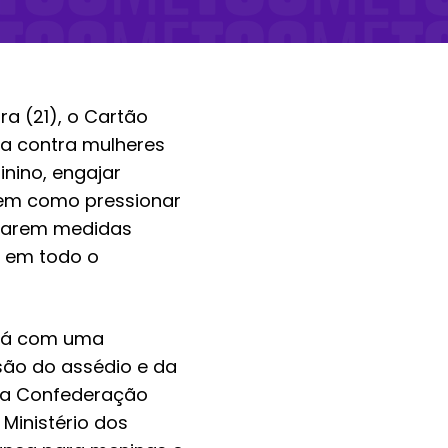
ra (21), o Cartão
ia contra mulheres
inino, engajar
bem como pressionar
otarem medidas
e em todo o
ará com uma
são do assédio e da
r a Confederação
 Ministério dos