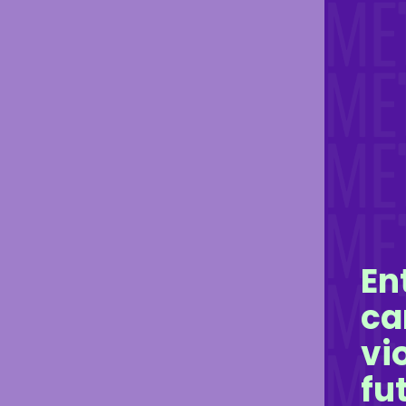
En
ca
vi
fu