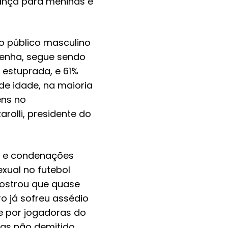
ança para meninas e
o público masculino
Penha, segue sendo
 estuprada, e 61%
e idade, na maioria
ens no
olli, presidente do
s e condenações
xual no futebol
mostrou que quase
o já sofreu assédio
e por jogadoras do
mas não demitido