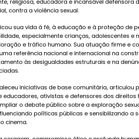
te, religiosa, educadora e incansável defensora d
, contra a violência sexual.
icou sua vida à fé, à educação e à proteção de 
ilidade, especialmente crianças, adolescentes e 
ploração e tráfico humano. Sua atuação firme e c
uma referência nacional e internacional na const
tamento às desigualdades estruturais e na denúnc
ciadas.
aleceu iniciativas de base comunitária, articulou p
e educadores, ativistas e defensores dos direito
ampliar o debate público sobre a exploração sexua
nfluenciando políticas públicas e sensibilizando a 
do cinema.
a coragem, compromisso ético e profunda human