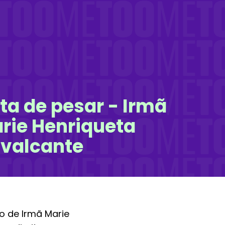
ta de pesar - Irmã
rie Henriqueta
valcante
o de Irmã Marie