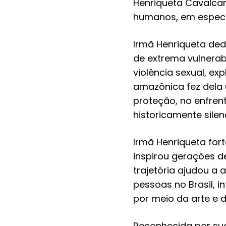
Henriqueta Cavalcan
humanos, em especial
Irmã Henriqueta ded
de extrema vulnerab
violência sexual, ex
amazônica fez dela 
proteção, no enfren
historicamente silen
Irmã Henriqueta fort
inspirou gerações d
trajetória ajudou a 
pessoas no Brasil, i
por meio da arte e 
Reconhecida por su