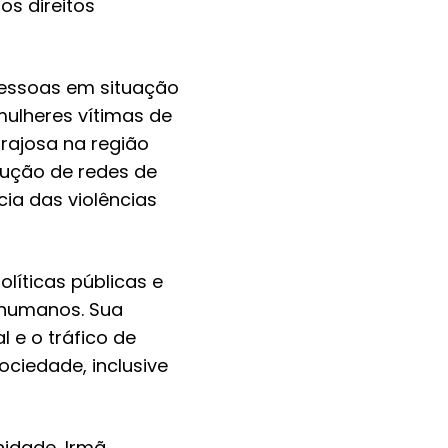
os direitos
pessoas em situação
mulheres vítimas de
orajosa na região
rução de redes de
ia das violências
olíticas públicas e
s humanos. Sua
l e o tráfico de
sociedade, inclusive
idade, Irmã